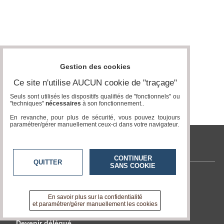
Gestion des cookies
Ce site n'utilise AUCUN cookie de "traçage"
Seuls sont utilisés les dispositifs qualifiés de "fonctionnels" ou
"techniques"
nécessaires
à son fonctionnement..
En revanche, pour plus de sécurité, vous pouvez toujours
paramétrer/gérer manuellement ceux-ci dans votre navigateur.
circuit-court.smartrezo.fr
CONTINUER
QUITTER
SANS COOKIE
Contactez-nous
En savoir +
En savoir plus sur la confidentialité
A propos de circuit-court.smartrezo.fr
et paramétrer/gérer manuellement les cookies
Devenir délégué